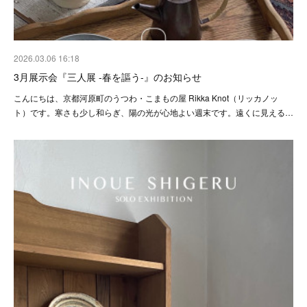
2026.03.06 16:18
3月展示会『三人展 -春を謳う-』のお知らせ
こんにちは、京都河原町のうつわ・こまもの屋 Rikka Knot（リッカノッ
ト）です。寒さも少し和らぎ、陽の光が心地よい週末です。遠くに見える…