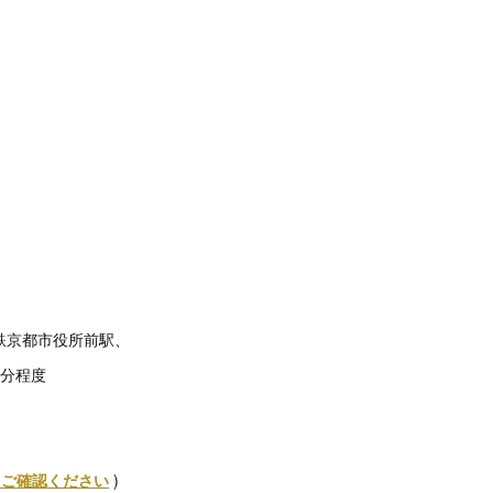
）
1
鉄京都市役所前駅、
7分程度
からご確認ください
)