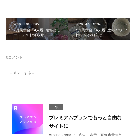
2026.07.06 07:05
2026.04.16 13:34
7月展示会『4人展 -輪郭とモ
5月展示会『6人展 -土のうつ
ード-』のお知らせ
わ-』のお知らせ
0
コメント
PR
プレミアムプランでもっと自由な
サイトに
Ameba Owndで、広告非表示、画像容量無制