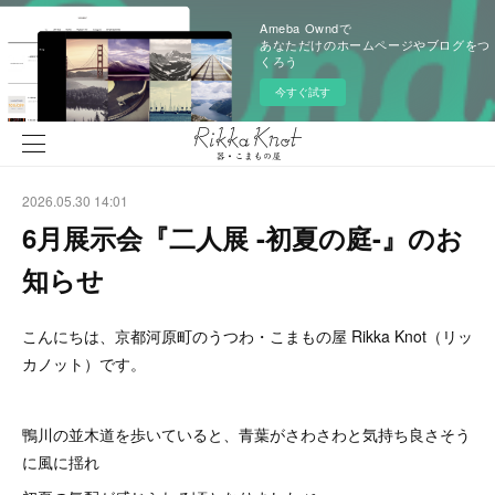
Ameba Owndで
あなただけのホームページやブログをつ
くろう
今すぐ試す
2026.05.30 14:01
6月展示会『二人展 -初夏の庭-』のお
知らせ
こんにちは、京都河原町のうつわ・こまもの屋 Rikka Knot（リッ
カノット）です。
鴨川の並木道を歩いていると、青葉がさわさわと気持ち良さそう
に風に揺れ